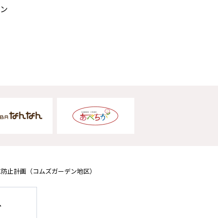
ン
水防止計画
（コムズガーデン地区）
へ