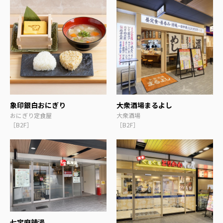
象印銀白おにぎり
大衆酒場まるよし
おにぎり定食屋
大衆酒場
［B2F］
［B2F］
七宝麻辣湯