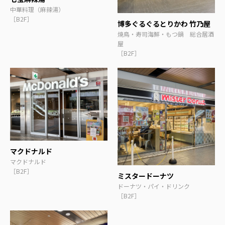
中華料理（麻辣湯）
［B2F］
博多ぐるぐるとりかわ 竹乃屋
焼鳥・寿司海鮮・もつ鍋 総合居酒
屋
［B2F］
マクドナルド
マクドナルド
［B2F］
ミスタードーナツ
ドーナツ・パイ・ドリンク
［B2F］