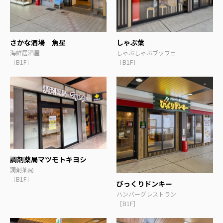
さかな酒場 魚星
しゃぶ葉
海鮮居酒屋
しゃぶしゃぶブッフェ
［B1F］
［B1F］
調剤薬局マツモトキヨシ
調剤薬局
［B1F］
びっくりドンキー
ハンバーグレストラン
［B1F］