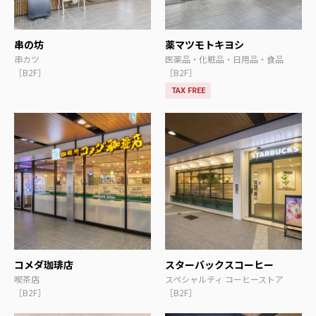
串の坊
薬マツモトキヨシ
串カツ
医薬品・化粧品・日用品・食品
［B2F］
［B2F］
TAX FREE
コメダ珈琲店
スターバックスコーヒー
喫茶店
スペシャルティ コーヒーストア
［B2F］
［B2F］