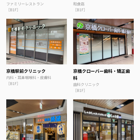
ファミリーレストラン
和食店
［B1F］
［B1F］
京橋駅前クリニック
京橋クローバー歯科・矯正歯
内科・耳鼻咽喉科・皮膚科
科
［B1F］
歯科クリニック
［B1F］