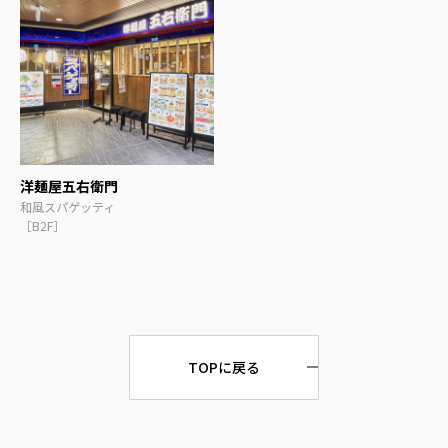
洋麺屋五右衛門
和風スパゲッティ
［B2F］
TOPに戻る