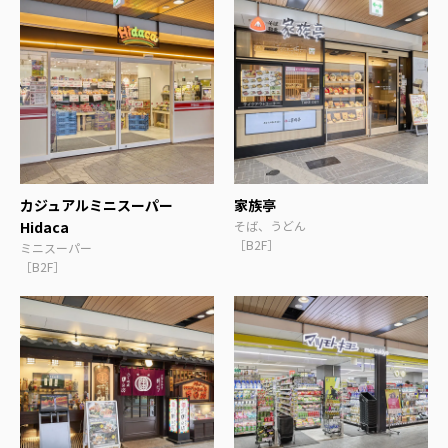
カジュアルミニスーパー
家族亭
Hidaca
そば、うどん
［B2F］
ミニスーパー
［B2F］