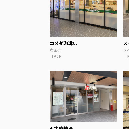
コメダ珈琲店
ス
喫茶店
ス
［B2F］
［
七宝麻辣湯