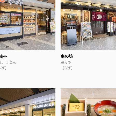
族亭
串の坊
ば、うどん
串カツ
B2F］
［B2F］