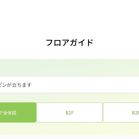
フロアガイド
ピンが立ちます
ア全体図
B1F
B2