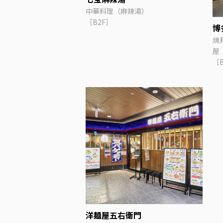
中華料理（麻辣湯）
［B2F］
博
焼
屋
［
洋麺屋五右衛門