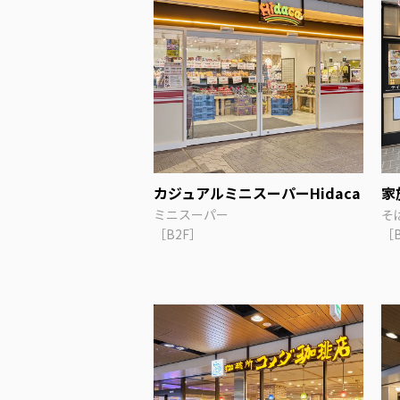
カジュアルミニスーパーHidaca
家
ミニスーパー
そ
［B2F］
［