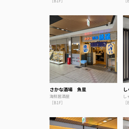
［B1F］
［
さかな酒場 魚星
し
海鮮居酒屋
し
［B1F］
［