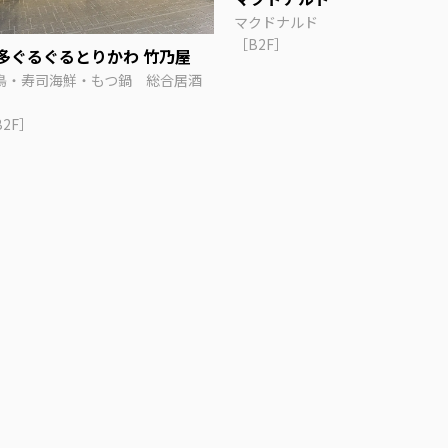
マクドナルド
［B2F］
多ぐるぐるとりかわ 竹乃屋
鳥・寿司海鮮・もつ鍋 総合居酒
B2F］