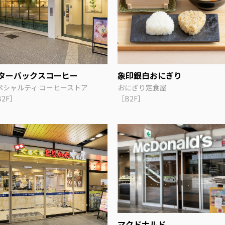
ターバックスコーヒー
象印銀白おにぎり
ペシャルティ コーヒーストア
おにぎり定食屋
B2F］
［B2F］
マクドナルド