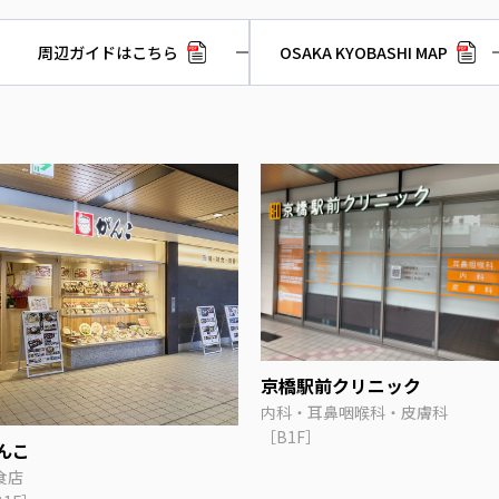
周辺ガイドはこちら
OSAKA KYOBASHI MAP
京橋駅前クリニック
内科・耳鼻咽喉科・皮膚科
［B1F］
んこ
食店