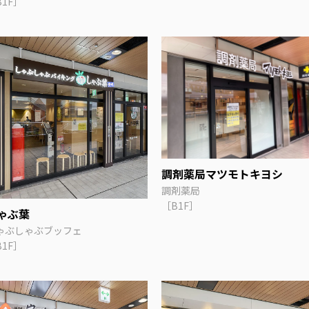
B1F］
調剤薬局マツモトキヨシ
調剤薬局
［B1F］
ゃぶ葉
ゃぶしゃぶブッフェ
B1F］