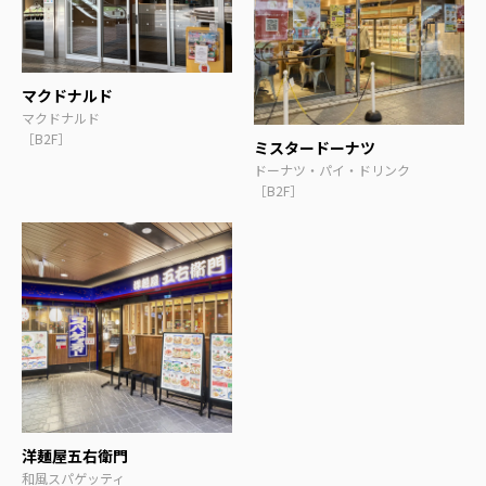
マクドナルド
マクドナルド
［B2F］
ミスタードーナツ
ドーナツ・パイ・ドリンク
［B2F］
洋麺屋五右衛門
和風スパゲッティ