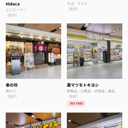
Hidaca
そば、うどん
［B2F］
ミニスーパー
［B2F］
串の坊
薬マツモトキヨシ
串カツ
医薬品・化粧品・日用品・食品
［B2F］
［B2F］
TAX FREE