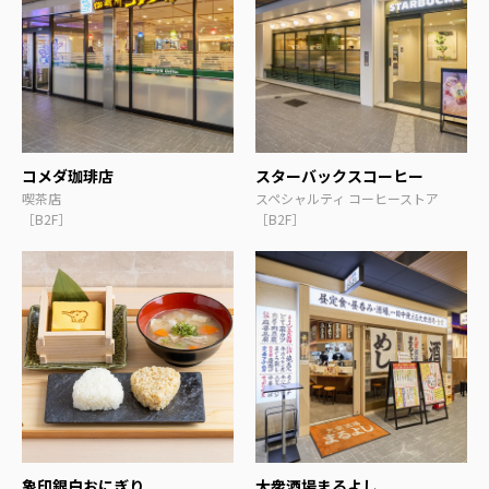
コメダ珈琲店
スターバックスコーヒー
喫茶店
スペシャルティ コーヒーストア
［B2F］
［B2F］
象印銀白おにぎり
大衆酒場まるよし