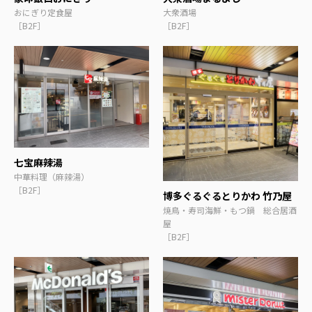
おにぎり定食屋
大衆酒場
［B2F］
［B2F］
七宝麻辣湯
中華料理（麻辣湯）
［B2F］
博多ぐるぐるとりかわ 竹乃屋
焼鳥・寿司海鮮・もつ鍋 総合居酒
屋
［B2F］